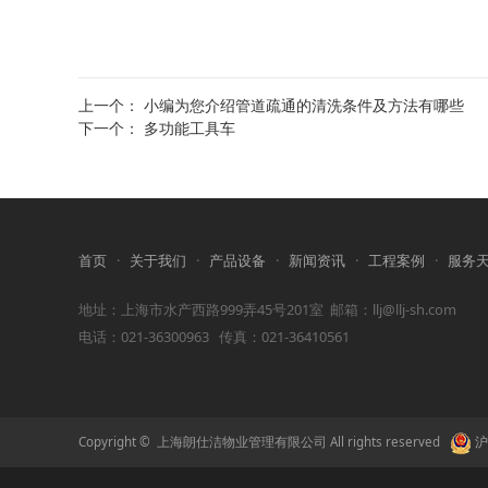
上一个：
小编为您介绍管道疏通的清洗条件及方法有哪些
下一个：
多功能工具车
首页
·
关于我们
·
产品设备
·
新闻资讯
·
工程案例
·
服务
地址：上海市水产西路999弄45号201室 邮箱：llj@llj-sh.com
电话：021-36300963 传真：021-36410561
Copyright © 上海朗仕洁物业管理有限公司 All rights reserved
沪