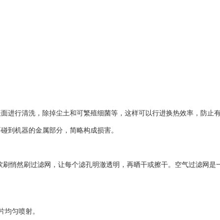
表面进行清洗，除掉尘土和可繁殖细菌等，这样可以行进换热效率，防止
要碰到机器的金属部分，简略构成损害。
用软刷悄然刷过滤网，让每个滤孔明澈透明，再晒干或擦干。空气过滤网是
片均匀喷射。