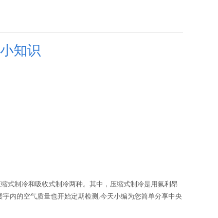
小知识
小知识
压缩式制冷和吸收式制冷两种。其中，压缩式制冷是用氟利昂
楼宇内的空气质量也开始定期检测,今天小编为您简单分享中央